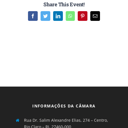
Share This Event!
Facebook
Twitter
LinkedIn
WhatsApp
Pinterest
E-
mail
INFORMAÇÕES DA CÂMARA
Rua Dr. Salim Alexandre Elias, 274 – Centro,
Rio Claro – RJ, 27460-000