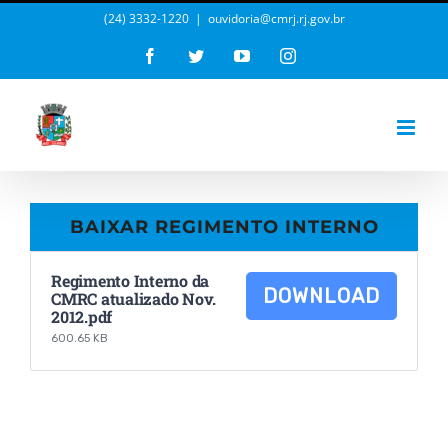
Ir
(24) 3332-1220
|
ouvidoria@cmrj.rj.gov.br
para
Facebook
Twitter
YouTube
Instagram
o
Abrir 
conteúdo
BAIXAR REGIMENTO INTERNO
Regimento Interno da
DOWNLOAD
CMRC atualizado Nov.
2012.pdf
600.65 KB